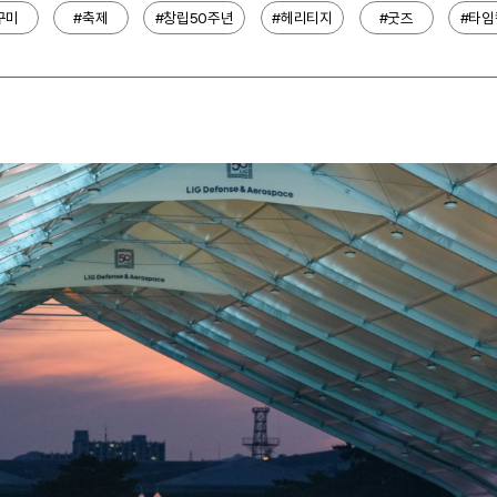
구미
#축제
#창립50주년
#헤리티지
#굿즈
#타임